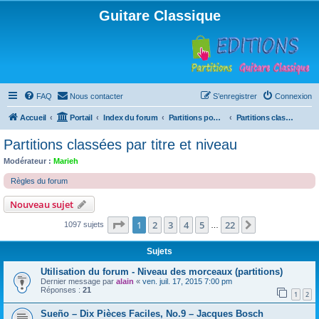
Guitare Classique
FAQ
Nous contacter
S’enregistrer
Connexion
Accueil
Portail
Index du forum
Partitions pour guitare en libre téléchargement
Partitions classées par titre et niveau
Partitions classées par titre et niveau
Modérateur :
Marieh
Règles du forum
Nouveau sujet
Page
1
sur
22
1
2
3
4
5
22
Suivante
1097 sujets
…
Sujets
Utilisation du forum - Niveau des morceaux (partitions)
Dernier message par
alain
«
ven. juil. 17, 2015 7:00 pm
Réponses :
21
1
2
Sueño – Dix Pièces Faciles, No.9 – Jacques Bosch