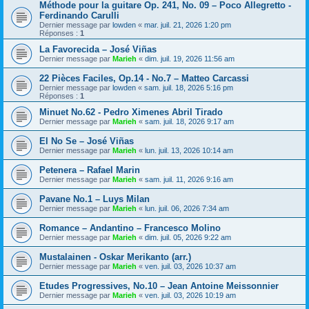
Méthode pour la guitare Op. 241, No. 09 – Poco Allegretto -
Ferdinando Carulli
Dernier message par
lowden
«
mar. juil. 21, 2026 1:20 pm
Réponses :
1
La Favorecida – José Viñas
Dernier message par
Marieh
«
dim. juil. 19, 2026 11:56 am
22 Pièces Faciles, Op.14 - No.7 – Matteo Carcassi
Dernier message par
lowden
«
sam. juil. 18, 2026 5:16 pm
Réponses :
1
Minuet No.62 - Pedro Ximenes Abril Tirado
Dernier message par
Marieh
«
sam. juil. 18, 2026 9:17 am
El No Se – José Viñas
Dernier message par
Marieh
«
lun. juil. 13, 2026 10:14 am
Petenera – Rafael Marin
Dernier message par
Marieh
«
sam. juil. 11, 2026 9:16 am
Pavane No.1 – Luys Milan
Dernier message par
Marieh
«
lun. juil. 06, 2026 7:34 am
Romance – Andantino – Francesco Molino
Dernier message par
Marieh
«
dim. juil. 05, 2026 9:22 am
Mustalainen - Oskar Merikanto (arr.)
Dernier message par
Marieh
«
ven. juil. 03, 2026 10:37 am
Etudes Progressives, No.10 – Jean Antoine Meissonnier
Dernier message par
Marieh
«
ven. juil. 03, 2026 10:19 am