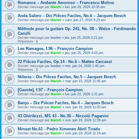
Romance – Andante Amoroso – Francesco Molino
Dernier message par
Marieh
«
lun. juin 29, 2026 10:35 am
Anda Salero – Dix Pièces Faciles, No.6 – Jacques Bosch
Dernier message par
Marieh
«
sam. juin 27, 2026 9:23 am
Méthode pour la guitare Op. 241, No. 08 – Walze - Ferdinando
Carulli
Dernier message par
lowden
«
jeu. juin 25, 2026 5:21 pm
Réponses :
1
Les Ramages, f.96 – François Campion
Dernier message par
Marieh
«
jeu. juin 25, 2026 4:03 pm
22 Pièces Faciles, Op.14 - No.6 – Matteo Carcassi
Dernier message par
lowden
«
mer. juin 24, 2026 1:40 pm
Réponses :
1
Niñeria – Dix Pièces Faciles, No.5 – Jacques Bosch
Dernier message par
Marieh
«
mar. juin 23, 2026 11:45 am
[Gavote], f.97 – François Campion
Dernier message par
Marieh
«
lun. juin 22, 2026 1:31 pm
Banjo – Dix Pièces Faciles, No.4 – Jacques Bosch
Dernier message par
Marieh
«
ven. juin 19, 2026 11:55 am
43 Ghiribizzi, MS 43 - No.36 – Niccolò Paganini
Dernier message par
Marieh
«
ven. juin 19, 2026 11:39 am
Minuet No.61 - Pedro Ximenes Abril Tirado
Dernier message par
Marieh
«
ven. juin 19, 2026 11:19 am