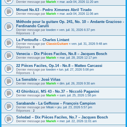
Dernier message par
Marieh
«
mar. août 04, 2026 11:20 am
Minuet No.63 - Pedro Ximenes Abril Tirado
Dernier message par
Marieh
«
mar. août 04, 2026 11:06 am
Méthode pour la guitare Op. 241, No. 10 – Andante Grazioso -
Ferdinando Carulli
Dernier message par
lowden
«
ven. juil. 31, 2026 6:37 pm
Réponses :
2
La Pentoufle – Charles Lintant
Dernier message par
ClassicGuitare
«
ven. juil. 31, 2026 9:48 am
Réponses :
8
Venecia – Dix Pièces Faciles, No.8 – Jacques Bosch
Dernier message par
Marieh
«
mar. juil. 28, 2026 12:17 pm
22 Pièces Faciles, Op.14 - No.8 – Matteo Carcassi
Dernier message par
lowden
«
lun. juil. 27, 2026 5:08 pm
Réponses :
1
La Sensible – José Viñas
Dernier message par
Marieh
«
dim. juil. 26, 2026 9:30 am
43 Ghiribizzi, MS 43 - No.37 – Niccolò Paganini
Dernier message par
Marieh
«
sam. juil. 25, 2026 1:58 pm
Sarabande - La Geffosse – François Campion
Dernier message par
Mitaki
«
jeu. juil. 23, 2026 5:57 pm
Réponses :
2
Soledad – Dix Pièces Faciles, No.7 – Jacques Bosch
Dernier message par
Marieh
«
mer. juil. 22, 2026 11:01 am