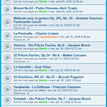
Dernier message par
Marieh
«
mar. août 04, 2026 11:20 am
Minuet No.63 - Pedro Ximenes Abril Tirado
Dernier message par
Marieh
«
mar. août 04, 2026 11:06 am
Méthode pour la guitare Op. 241, No. 10 – Andante Grazioso -
Ferdinando Carulli
Dernier message par
lowden
«
ven. juil. 31, 2026 6:37 pm
Réponses :
2
La Pentoufle – Charles Lintant
Dernier message par
ClassicGuitare
«
ven. juil. 31, 2026 9:48 am
Réponses :
8
Venecia – Dix Pièces Faciles, No.8 – Jacques Bosch
Dernier message par
Marieh
«
mar. juil. 28, 2026 12:17 pm
22 Pièces Faciles, Op.14 - No.8 – Matteo Carcassi
Dernier message par
lowden
«
lun. juil. 27, 2026 5:08 pm
Réponses :
1
La Sensible – José Viñas
Dernier message par
Marieh
«
dim. juil. 26, 2026 9:30 am
43 Ghiribizzi, MS 43 - No.37 – Niccolò Paganini
Dernier message par
Marieh
«
sam. juil. 25, 2026 1:58 pm
Sarabande - La Geffosse – François Campion
Dernier message par
Mitaki
«
jeu. juil. 23, 2026 5:57 pm
Réponses :
2
Soledad – Dix Pièces Faciles, No.7 – Jacques Bosch
Dernier message par
Marieh
«
mer. juil. 22, 2026 11:01 am