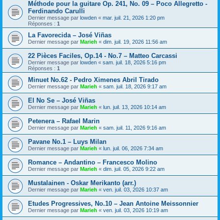
Méthode pour la guitare Op. 241, No. 09 – Poco Allegretto -
Ferdinando Carulli
Dernier message par
lowden
«
mar. juil. 21, 2026 1:20 pm
Réponses :
1
La Favorecida – José Viñas
Dernier message par
Marieh
«
dim. juil. 19, 2026 11:56 am
22 Pièces Faciles, Op.14 - No.7 – Matteo Carcassi
Dernier message par
lowden
«
sam. juil. 18, 2026 5:16 pm
Réponses :
1
Minuet No.62 - Pedro Ximenes Abril Tirado
Dernier message par
Marieh
«
sam. juil. 18, 2026 9:17 am
El No Se – José Viñas
Dernier message par
Marieh
«
lun. juil. 13, 2026 10:14 am
Petenera – Rafael Marin
Dernier message par
Marieh
«
sam. juil. 11, 2026 9:16 am
Pavane No.1 – Luys Milan
Dernier message par
Marieh
«
lun. juil. 06, 2026 7:34 am
Romance – Andantino – Francesco Molino
Dernier message par
Marieh
«
dim. juil. 05, 2026 9:22 am
Mustalainen - Oskar Merikanto (arr.)
Dernier message par
Marieh
«
ven. juil. 03, 2026 10:37 am
Etudes Progressives, No.10 – Jean Antoine Meissonnier
Dernier message par
Marieh
«
ven. juil. 03, 2026 10:19 am