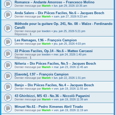
Romance – Andante Amoroso – Francesco Molino
Dernier message par
Marieh
«
lun. juin 29, 2026 10:35 am
Anda Salero – Dix Pièces Faciles, No.6 – Jacques Bosch
Dernier message par
Marieh
«
sam. juin 27, 2026 9:23 am
Méthode pour la guitare Op. 241, No. 08 – Walze - Ferdinando
Carulli
Dernier message par
lowden
«
jeu. juin 25, 2026 5:21 pm
Réponses :
1
Les Ramages, f.96 – François Campion
Dernier message par
Marieh
«
jeu. juin 25, 2026 4:03 pm
22 Pièces Faciles, Op.14 - No.6 – Matteo Carcassi
Dernier message par
lowden
«
mer. juin 24, 2026 1:40 pm
Réponses :
1
Niñeria – Dix Pièces Faciles, No.5 – Jacques Bosch
Dernier message par
Marieh
«
mar. juin 23, 2026 11:45 am
[Gavote], f.97 – François Campion
Dernier message par
Marieh
«
lun. juin 22, 2026 1:31 pm
Banjo – Dix Pièces Faciles, No.4 – Jacques Bosch
Dernier message par
Marieh
«
ven. juin 19, 2026 11:55 am
43 Ghiribizzi, MS 43 - No.36 – Niccolò Paganini
Dernier message par
Marieh
«
ven. juin 19, 2026 11:39 am
Minuet No.61 - Pedro Ximenes Abril Tirado
Dernier message par
Marieh
«
ven. juin 19, 2026 11:19 am