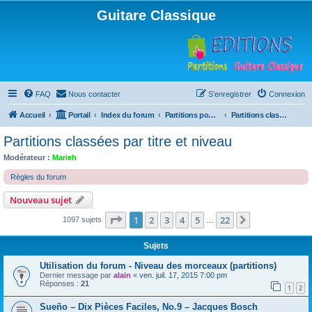
Guitare Classique
FAQ
Nous contacter
S’enregistrer
Connexion
Accueil
Portail
Index du forum
Partitions pour guitare en libre téléchargement
Partitions classées par titre et niveau
Partitions classées par titre et niveau
Modérateur :
Marieh
Règles du forum
Nouveau sujet
Page
1
sur
22
1
2
3
4
5
22
Suivante
1097 sujets
…
Sujets
Utilisation du forum - Niveau des morceaux (partitions)
Dernier message par
alain
«
ven. juil. 17, 2015 7:00 pm
Réponses :
21
1
2
Sueño – Dix Pièces Faciles, No.9 – Jacques Bosch