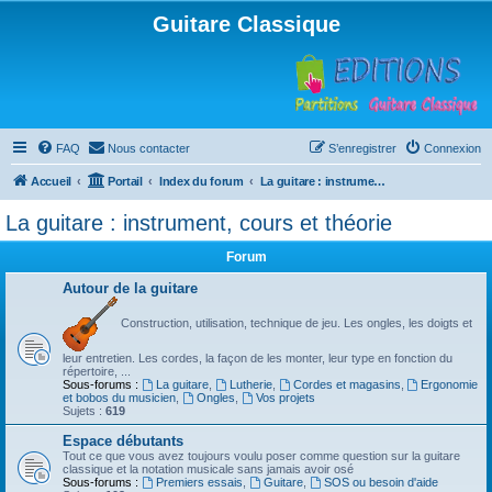
Guitare Classique
FAQ
Nous contacter
S’enregistrer
Connexion
Accueil
Portail
Index du forum
La guitare : instrument, cours et théorie
La guitare : instrument, cours et théorie
Forum
Autour de la guitare
Construction, utilisation, technique de jeu. Les ongles, les doigts et
leur entretien. Les cordes, la façon de les monter, leur type en fonction du
répertoire, ...
Sous-forums :
La guitare
,
Lutherie
,
Cordes et magasins
,
Ergonomie
et bobos du musicien
,
Ongles
,
Vos projets
Sujets :
619
Espace débutants
Tout ce que vous avez toujours voulu poser comme question sur la guitare
classique et la notation musicale sans jamais avoir osé
Sous-forums :
Premiers essais
,
Guitare
,
SOS ou besoin d'aide