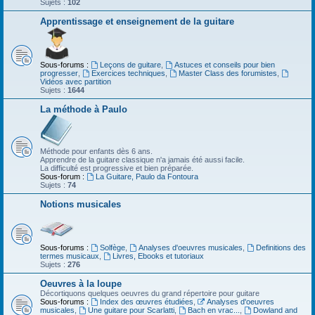
Sujets :
102
Apprentissage et enseignement de la guitare
Sous-forums :
Leçons de guitare
,
Astuces et conseils pour bien
progresser
,
Exercices techniques
,
Master Class des forumistes
,
Vidéos avec partition
Sujets :
1644
La méthode à Paulo
Méthode pour enfants dès 6 ans.
Apprendre de la guitare classique n'a jamais été aussi facile.
La difficulté est progressive et bien préparée.
Sous-forum :
La Guitare, Paulo da Fontoura
Sujets :
74
Notions musicales
Sous-forums :
Solfège
,
Analyses d'oeuvres musicales
,
Definitions des
termes musicaux
,
Livres, Ebooks et tutoriaux
Sujets :
276
Oeuvres à la loupe
Décortiquons quelques oeuvres du grand répertoire pour guitare
Sous-forums :
Index des œuvres étudiées
,
Analyses d'oeuvres
musicales
,
Une guitare pour Scarlatti
,
Bach en vrac...
,
Dowland and