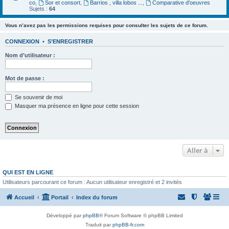
co
,
Sor et consort
,
Barrios , villa lobos ...
,
Comparative d'oeuvres
Sujets :
64
Vous n’avez pas les permissions requises pour consulter les sujets de ce forum.
CONNEXION
•
S’ENREGISTRER
Nom d’utilisateur :
Mot de passe :
Se souvenir de moi
Masquer ma présence en ligne pour cette session
Aller à
QUI EST EN LIGNE
Utilisateurs parcourant ce forum : Aucun utilisateur enregistré et 2 invités
Accueil
Portail
Index du forum
Développé par
phpBB
® Forum Software © phpBB Limited
Traduit par
phpBB-fr.com