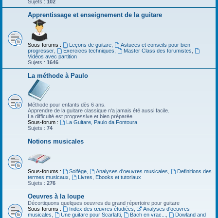
Sujets :
102
Apprentissage et enseignement de la guitare
Sous-forums :
Leçons de guitare
,
Astuces et conseils pour bien
progresser
,
Exercices techniques
,
Master Class des forumistes
,
Vidéos avec partition
Sujets :
1646
La méthode à Paulo
Méthode pour enfants dès 6 ans.
Apprendre de la guitare classique n'a jamais été aussi facile.
La difficulté est progressive et bien préparée.
Sous-forum :
La Guitare, Paulo da Fontoura
Sujets :
74
Notions musicales
Sous-forums :
Solfège
,
Analyses d'oeuvres musicales
,
Definitions des
termes musicaux
,
Livres, Ebooks et tutoriaux
Sujets :
276
Oeuvres à la loupe
Décortiquons quelques oeuvres du grand répertoire pour guitare
Sous-forums :
Index des œuvres étudiées
,
Analyses d'oeuvres
musicales
,
Une guitare pour Scarlatti
,
Bach en vrac...
,
Dowland and