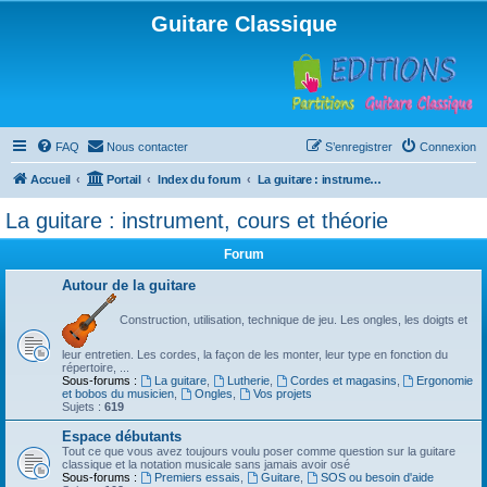
Guitare Classique
FAQ
Nous contacter
S’enregistrer
Connexion
Accueil
Portail
Index du forum
La guitare : instrument, cours et théorie
La guitare : instrument, cours et théorie
Forum
Autour de la guitare
Construction, utilisation, technique de jeu. Les ongles, les doigts et
leur entretien. Les cordes, la façon de les monter, leur type en fonction du
répertoire, ...
Sous-forums :
La guitare
,
Lutherie
,
Cordes et magasins
,
Ergonomie
et bobos du musicien
,
Ongles
,
Vos projets
Sujets :
619
Espace débutants
Tout ce que vous avez toujours voulu poser comme question sur la guitare
classique et la notation musicale sans jamais avoir osé
Sous-forums :
Premiers essais
,
Guitare
,
SOS ou besoin d'aide