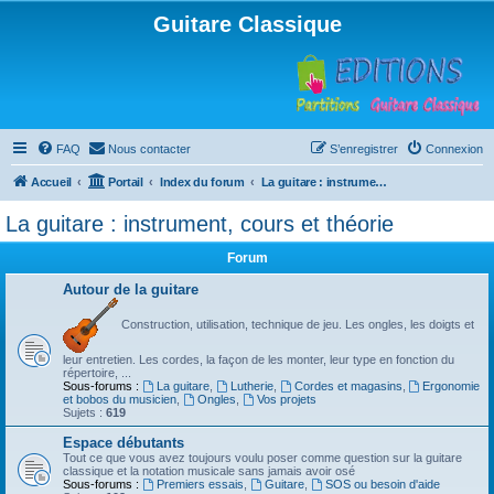
Guitare Classique
FAQ
Nous contacter
S’enregistrer
Connexion
Accueil
Portail
Index du forum
La guitare : instrument, cours et théorie
La guitare : instrument, cours et théorie
Forum
Autour de la guitare
Construction, utilisation, technique de jeu. Les ongles, les doigts et
leur entretien. Les cordes, la façon de les monter, leur type en fonction du
répertoire, ...
Sous-forums :
La guitare
,
Lutherie
,
Cordes et magasins
,
Ergonomie
et bobos du musicien
,
Ongles
,
Vos projets
Sujets :
619
Espace débutants
Tout ce que vous avez toujours voulu poser comme question sur la guitare
classique et la notation musicale sans jamais avoir osé
Sous-forums :
Premiers essais
,
Guitare
,
SOS ou besoin d'aide