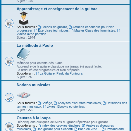
Sujets :
102
Apprentissage et enseignement de la guitare
Sous-forums :
Leçons de guitare
,
Astuces et conseils pour bien
progresser
,
Exercices techniques
,
Master Class des forumistes
,
Vidéos avec partition
Sujets :
1644
La méthode à Paulo
Méthode pour enfants dès 6 ans.
Apprendre de la guitare classique n'a jamais été aussi facile.
La difficulté est progressive et bien préparée.
Sous-forum :
La Guitare, Paulo da Fontoura
Sujets :
74
Notions musicales
Sous-forums :
Solfège
,
Analyses d'oeuvres musicales
,
Definitions des
termes musicaux
,
Livres, Ebooks et tutoriaux
Sujets :
276
Oeuvres à la loupe
Décortiquons quelques oeuvres du grand répertoire pour guitare
Sous-forums :
Index des œuvres étudiées
,
Analyses d'oeuvres
musicales
,
Une guitare pour Scarlatti
,
Bach en vrac...
,
Dowland and