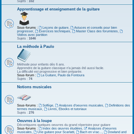
Sujets :
102
Apprentissage et enseignement de la guitare
Sous-forums :
Leçons de guitare
,
Astuces et conseils pour bien
progresser
,
Exercices techniques
,
Master Class des forumistes
,
Vidéos avec partition
Sujets :
1646
La méthode à Paulo
Méthode pour enfants dès 6 ans.
Apprendre de la guitare classique n'a jamais été aussi facile.
La difficulté est progressive et bien préparée.
Sous-forum :
La Guitare, Paulo da Fontoura
Sujets :
74
Notions musicales
Sous-forums :
Solfège
,
Analyses d'oeuvres musicales
,
Definitions des
termes musicaux
,
Livres, Ebooks et tutoriaux
Sujets :
276
Oeuvres à la loupe
Décortiquons quelques oeuvres du grand répertoire pour guitare
Sous-forums :
Index des œuvres étudiées
,
Analyses d'oeuvres
musicales
,
Une guitare pour Scarlatti
,
Bach en vrac...
,
Dowland and