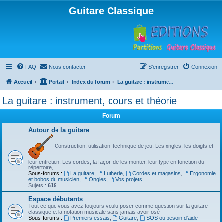
Guitare Classique
FAQ
Nous contacter
S’enregistrer
Connexion
Accueil
Portail
Index du forum
La guitare : instrument, cours et théorie
La guitare : instrument, cours et théorie
Forum
Autour de la guitare
Construction, utilisation, technique de jeu. Les ongles, les doigts et
leur entretien. Les cordes, la façon de les monter, leur type en fonction du
répertoire, ...
Sous-forums :
La guitare
,
Lutherie
,
Cordes et magasins
,
Ergonomie
et bobos du musicien
,
Ongles
,
Vos projets
Sujets :
619
Espace débutants
Tout ce que vous avez toujours voulu poser comme question sur la guitare
classique et la notation musicale sans jamais avoir osé
Sous-forums :
Premiers essais
,
Guitare
,
SOS ou besoin d'aide