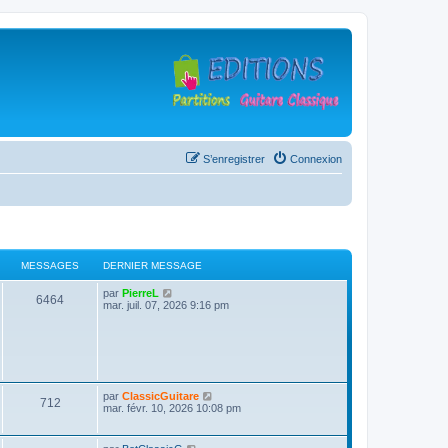
S’enregistrer
Connexion
MESSAGES
DERNIER MESSAGE
D
V
par
PierreL
M
6464
e
o
mar. juil. 07, 2026 9:16 pm
r
i
e
n
r
i
l
s
e
e
r
d
s
m
e
e
r
D
V
par
ClassicGuitare
s
n
M
712
a
e
o
mar. févr. 10, 2026 10:08 pm
s
i
r
i
a
e
e
g
n
r
g
r
i
l