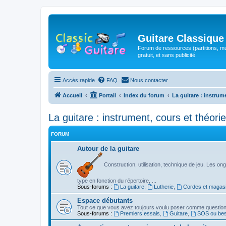
Guitare Classique
Forum de ressources (partitions, mu
gratuit, et sans publicité.
Accès rapide
FAQ
Nous contacter
Accueil
Portail
Index du forum
La guitare : instrum
La guitare : instrument, cours et théorie
FORUM
Autour de la guitare
Construction, utilisation, technique de jeu. Les ongl
type en fonction du répertoire, ...
Sous-forums :
La guitare
,
Lutherie
,
Cordes et magas
Espace débutants
Tout ce que vous avez toujours voulu poser comme question s
Sous-forums :
Premiers essais
,
Guitare
,
SOS ou beso