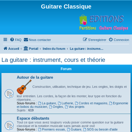
Guitare Classique
FAQ
Nous contacter
S’enregistrer
Connexion
Accueil
Portail
Index du forum
La guitare : instrument, cours et théorie
La guitare : instrument, cours et théorie
Forum
Autour de la guitare
Construction, utilisation, technique de jeu. Les ongles, les doigts et
leur entretien. Les cordes, la façon de les monter, leur type en fonction du
répertoire, ...
Sous-forums :
La guitare
,
Lutherie
,
Cordes et magasins
,
Ergonomie
et bobos du musicien
,
Ongles
,
Vos projets
Sujets :
619
Espace débutants
Tout ce que vous avez toujours voulu poser comme question sur la guitare
classique et la notation musicale sans jamais avoir osé
Sous-forums :
Premiers essais
,
Guitare
,
SOS ou besoin d'aide