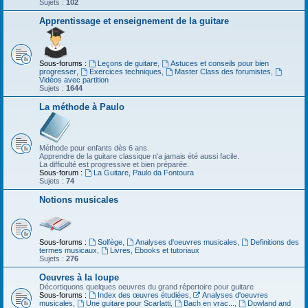
Sujets :
102
Apprentissage et enseignement de la guitare
Sous-forums :
Leçons de guitare
,
Astuces et conseils pour bien
progresser
,
Exercices techniques
,
Master Class des forumistes
,
Vidéos avec partition
Sujets :
1644
La méthode à Paulo
Méthode pour enfants dès 6 ans.
Apprendre de la guitare classique n'a jamais été aussi facile.
La difficulté est progressive et bien préparée.
Sous-forum :
La Guitare, Paulo da Fontoura
Sujets :
74
Notions musicales
Sous-forums :
Solfège
,
Analyses d'oeuvres musicales
,
Definitions des
termes musicaux
,
Livres, Ebooks et tutoriaux
Sujets :
276
Oeuvres à la loupe
Décortiquons quelques oeuvres du grand répertoire pour guitare
Sous-forums :
Index des œuvres étudiées
,
Analyses d'oeuvres
musicales
,
Une guitare pour Scarlatti
,
Bach en vrac...
,
Dowland and