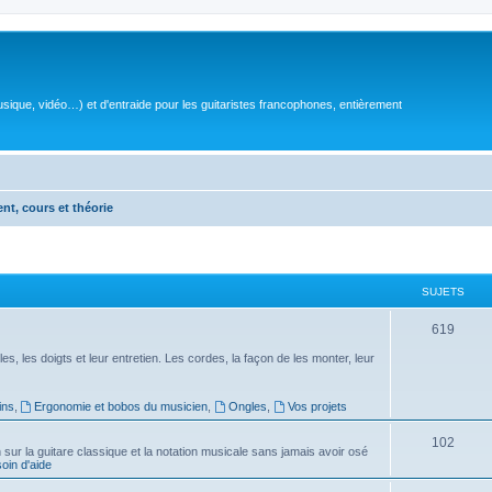
sique, vidéo…) et d'entraide pour les guitaristes francophones, entièrement
ent, cours et théorie
SUJETS
S
619
u
es, les doigts et leur entretien. Les cordes, la façon de les monter, leur
j
ins
,
Ergonomie et bobos du musicien
,
Ongles
,
Vos projets
e
S
102
t
ur la guitare classique et la notation musicale sans jamais avoir osé
in d'aide
u
s