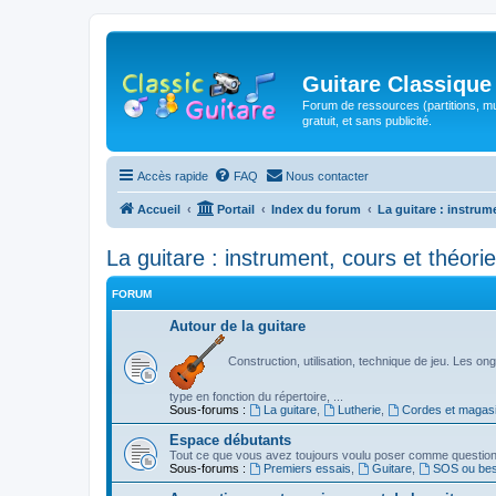
Guitare Classique
Forum de ressources (partitions, mu
gratuit, et sans publicité.
Accès rapide
FAQ
Nous contacter
Accueil
Portail
Index du forum
La guitare : instrum
La guitare : instrument, cours et théorie
FORUM
Autour de la guitare
Construction, utilisation, technique de jeu. Les ongl
type en fonction du répertoire, ...
Sous-forums :
La guitare
,
Lutherie
,
Cordes et magas
Espace débutants
Tout ce que vous avez toujours voulu poser comme question s
Sous-forums :
Premiers essais
,
Guitare
,
SOS ou beso