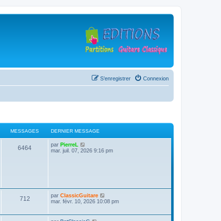
S’enregistrer
Connexion
MESSAGES
DERNIER MESSAGE
D
V
par
PierreL
M
6464
e
o
mar. juil. 07, 2026 9:16 pm
r
i
e
n
r
i
l
s
e
e
r
d
s
m
e
e
r
D
V
par
ClassicGuitare
s
n
M
712
a
e
o
mar. févr. 10, 2026 10:08 pm
s
i
r
i
a
e
e
g
n
r
g
r
i
l