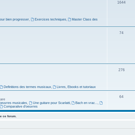
j
S
1644
e
u
t
j
pour bien progresser
,
Exercices techniques
,
Master Class des
s
e
S
74
t
u
s
j
e
t
S
276
s
u
j
Definitions des termes musicaux
,
Livres, Ebooks et tutoriaux
e
S
64
tare
t
oeuvres musicales
,
Une guitare pour Scarlatti
,
Bach en vrac...
,
u
Comparative d'oeuvres
s
j
e ce forum.
e
t