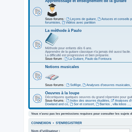
Apprentissage et enseignement de la guitare
Sous-forums :
Leçons de guitare
,
Astuces et conseils 
forumistes
,
Vidéos avec partition
La méthode à Paulo
Méthode pour enfants dès 6 ans.
Apprendre de la guitare classique n'a jamais été aussi facile.
La difficulté est progressive et bien préparée.
Sous-forum :
La Guitare, Paulo da Fontoura
Notions musicales
Sous-forums :
Solfège
,
Analyses d'oeuvres musicales
,
Oeuvres à la loupe
Décortiquons quelques oeuvres du grand répertoire pour gui
Sous-forums :
Index des œuvres étudiées
,
Analyses d'
Dowland and co
,
Sor et consort
,
Barrios , villa lobos ...
,
Vous n’avez pas les permissions requises pour consulter les sujets d
CONNEXION
•
S’ENREGISTRER
Nom d’utilisateur :