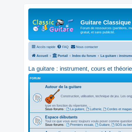
Guitare Classique
Forum de ressources (partitions, mu
gratuit, et sans publicité.
Accès rapide
FAQ
Nous contacter
Accueil
Portail
Index du forum
La guitare : instrum
La guitare : instrument, cours et théorie
FORUM
Autour de la guitare
Construction, utilisation, technique de jeu. Les ongl
type en fonction du répertoire, ...
Sous-forums :
La guitare
,
Lutherie
,
Cordes et magas
Espace débutants
Tout ce que vous avez toujours voulu poser comme question s
Sous-forums :
Premiers essais
,
Guitare
,
SOS ou beso