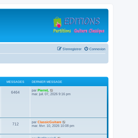
S’enregistrer
Connexion
MESSAGES
DERNIER MESSAGE
D
V
par
PierreL
M
6464
e
o
mar. juil. 07, 2026 9:16 pm
r
i
e
n
r
i
l
s
e
e
r
d
s
m
e
e
r
D
V
par
ClassicGuitare
s
n
M
712
a
e
o
mar. févr. 10, 2026 10:08 pm
s
i
r
i
a
e
e
g
n
r
g
r
i
l