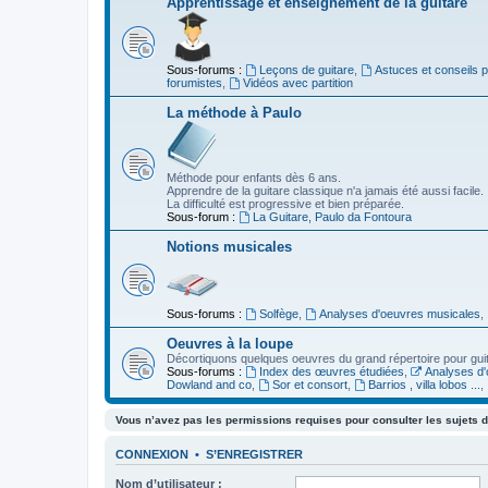
Apprentissage et enseignement de la guitare
Sous-forums :
Leçons de guitare
,
Astuces et conseils 
forumistes
,
Vidéos avec partition
La méthode à Paulo
Méthode pour enfants dès 6 ans.
Apprendre de la guitare classique n'a jamais été aussi facile.
La difficulté est progressive et bien préparée.
Sous-forum :
La Guitare, Paulo da Fontoura
Notions musicales
Sous-forums :
Solfège
,
Analyses d'oeuvres musicales
,
Oeuvres à la loupe
Décortiquons quelques oeuvres du grand répertoire pour gui
Sous-forums :
Index des œuvres étudiées
,
Analyses d'
Dowland and co
,
Sor et consort
,
Barrios , villa lobos ...
,
Vous n’avez pas les permissions requises pour consulter les sujets d
CONNEXION
•
S’ENREGISTRER
Nom d’utilisateur :