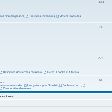
j
S
1644
e
u
t
j
pour bien progresser
,
Exercices techniques
,
Master Class des
s
e
S
74
t
u
s
j
e
t
S
276
s
u
j
Definitions des termes musicaux
,
Livres, Ebooks et tutoriaux
e
S
64
tare
t
oeuvres musicales
,
Une guitare pour Scarlatti
,
Bach en vrac...
,
u
Comparative d'oeuvres
s
j
e ce forum.
e
t