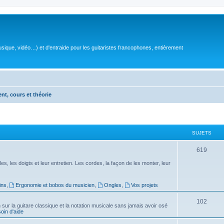
sique, vidéo…) et d'entraide pour les guitaristes francophones, entièrement
ent, cours et théorie
SUJETS
S
619
u
es, les doigts et leur entretien. Les cordes, la façon de les monter, leur
j
ins
,
Ergonomie et bobos du musicien
,
Ongles
,
Vos projets
e
S
102
t
ur la guitare classique et la notation musicale sans jamais avoir osé
in d'aide
u
s