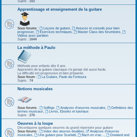
Sujets :
102
Apprentissage et enseignement de la guitare
Sous-forums :
Leçons de guitare
,
Astuces et conseils pour bien
progresser
,
Exercices techniques
,
Master Class des forumistes
,
Vidéos avec partition
Sujets :
1644
La méthode à Paulo
Méthode pour enfants dès 6 ans.
Apprendre de la guitare classique n'a jamais été aussi facile.
La difficulté est progressive et bien préparée.
Sous-forum :
La Guitare, Paulo da Fontoura
Sujets :
74
Notions musicales
Sous-forums :
Solfège
,
Analyses d'oeuvres musicales
,
Definitions des
termes musicaux
,
Livres, Ebooks et tutoriaux
Sujets :
276
Oeuvres à la loupe
Décortiquons quelques oeuvres du grand répertoire pour guitare
Sous-forums :
Index des œuvres étudiées
,
Analyses d'oeuvres
musicales
,
Une guitare pour Scarlatti
,
Bach en vrac...
,
Dowland and