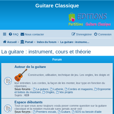
Guitare Classique
FAQ
Nous contacter
S’enregistrer
Connexion
Accueil
Portail
Index du forum
La guitare : instrument, cours et théorie
La guitare : instrument, cours et théorie
Forum
Autour de la guitare
Construction, utilisation, technique de jeu. Les ongles, les doigts et
leur entretien. Les cordes, la façon de les monter, leur type en fonction du
répertoire, ...
Sous-forums :
La guitare
,
Lutherie
,
Cordes et magasins
,
Ergonomie
et bobos du musicien
,
Ongles
,
Vos projets
Sujets :
619
Espace débutants
Tout ce que vous avez toujours voulu poser comme question sur la guitare
classique et la notation musicale sans jamais avoir osé
Sous-forums :
Premiers essais
,
Guitare
,
SOS ou besoin d'aide