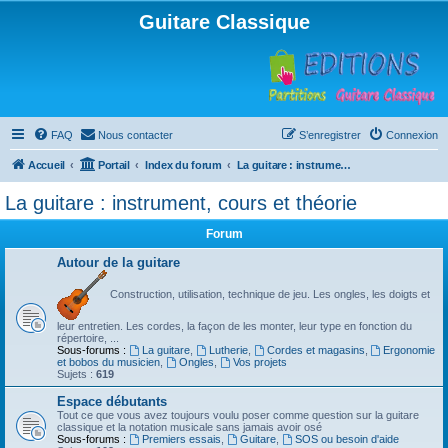
Guitare Classique
FAQ
Nous contacter
S’enregistrer
Connexion
Accueil
Portail
Index du forum
La guitare : instrument, cours et théorie
La guitare : instrument, cours et théorie
Forum
Autour de la guitare
Construction, utilisation, technique de jeu. Les ongles, les doigts et
leur entretien. Les cordes, la façon de les monter, leur type en fonction du
répertoire, ...
Sous-forums :
La guitare
,
Lutherie
,
Cordes et magasins
,
Ergonomie
et bobos du musicien
,
Ongles
,
Vos projets
Sujets :
619
Espace débutants
Tout ce que vous avez toujours voulu poser comme question sur la guitare
classique et la notation musicale sans jamais avoir osé
Sous-forums :
Premiers essais
,
Guitare
,
SOS ou besoin d'aide