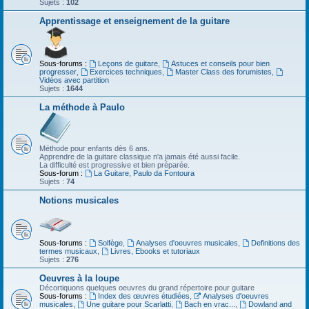
Sujets :
102
Apprentissage et enseignement de la guitare
Sous-forums :
Leçons de guitare
,
Astuces et conseils pour bien
progresser
,
Exercices techniques
,
Master Class des forumistes
,
Vidéos avec partition
Sujets :
1644
La méthode à Paulo
Méthode pour enfants dès 6 ans.
Apprendre de la guitare classique n'a jamais été aussi facile.
La difficulté est progressive et bien préparée.
Sous-forum :
La Guitare, Paulo da Fontoura
Sujets :
74
Notions musicales
Sous-forums :
Solfège
,
Analyses d'oeuvres musicales
,
Definitions des
termes musicaux
,
Livres, Ebooks et tutoriaux
Sujets :
276
Oeuvres à la loupe
Décortiquons quelques oeuvres du grand répertoire pour guitare
Sous-forums :
Index des œuvres étudiées
,
Analyses d'oeuvres
musicales
,
Une guitare pour Scarlatti
,
Bach en vrac...
,
Dowland and