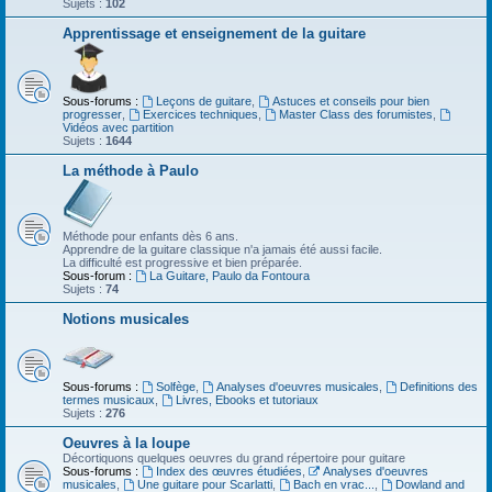
Sujets :
102
Apprentissage et enseignement de la guitare
Sous-forums :
Leçons de guitare
,
Astuces et conseils pour bien
progresser
,
Exercices techniques
,
Master Class des forumistes
,
Vidéos avec partition
Sujets :
1644
La méthode à Paulo
Méthode pour enfants dès 6 ans.
Apprendre de la guitare classique n'a jamais été aussi facile.
La difficulté est progressive et bien préparée.
Sous-forum :
La Guitare, Paulo da Fontoura
Sujets :
74
Notions musicales
Sous-forums :
Solfège
,
Analyses d'oeuvres musicales
,
Definitions des
termes musicaux
,
Livres, Ebooks et tutoriaux
Sujets :
276
Oeuvres à la loupe
Décortiquons quelques oeuvres du grand répertoire pour guitare
Sous-forums :
Index des œuvres étudiées
,
Analyses d'oeuvres
musicales
,
Une guitare pour Scarlatti
,
Bach en vrac...
,
Dowland and