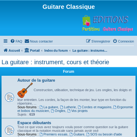
Guitare Classique
FAQ
Nous contacter
S’enregistrer
Connexion
Accueil
Portail
Index du forum
La guitare : instrument, cours et théorie
La guitare : instrument, cours et théorie
Forum
Autour de la guitare
Construction, utilisation, technique de jeu. Les ongles, les doigts et
leur entretien. Les cordes, la façon de les monter, leur type en fonction du
répertoire, ...
Sous-forums :
La guitare
,
Lutherie
,
Cordes et magasins
,
Ergonomie
et bobos du musicien
,
Ongles
,
Vos projets
Sujets :
619
Espace débutants
Tout ce que vous avez toujours voulu poser comme question sur la guitare
classique et la notation musicale sans jamais avoir osé
Sous-forums :
Premiers essais
,
Guitare
,
SOS ou besoin d'aide