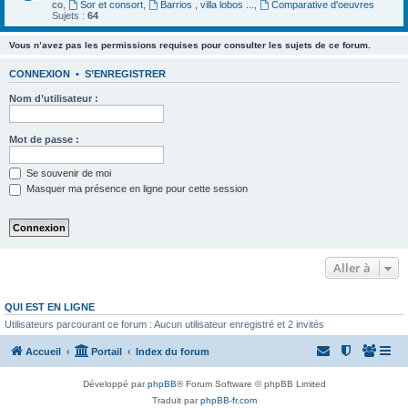
co
,
Sor et consort
,
Barrios , villa lobos ...
,
Comparative d'oeuvres
Sujets :
64
Vous n’avez pas les permissions requises pour consulter les sujets de ce forum.
CONNEXION
•
S’ENREGISTRER
Nom d’utilisateur :
Mot de passe :
Se souvenir de moi
Masquer ma présence en ligne pour cette session
Aller à
QUI EST EN LIGNE
Utilisateurs parcourant ce forum : Aucun utilisateur enregistré et 2 invités
Accueil
Portail
Index du forum
Développé par
phpBB
® Forum Software © phpBB Limited
Traduit par
phpBB-fr.com