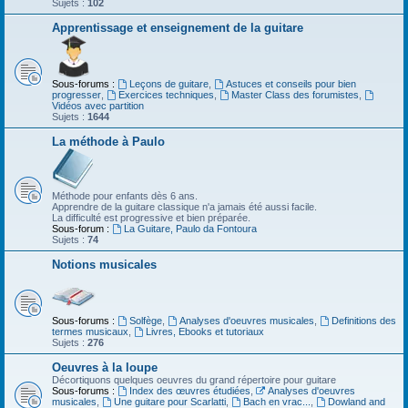
Sujets :
102
Apprentissage et enseignement de la guitare
Sous-forums :
Leçons de guitare
,
Astuces et conseils pour bien
progresser
,
Exercices techniques
,
Master Class des forumistes
,
Vidéos avec partition
Sujets :
1644
La méthode à Paulo
Méthode pour enfants dès 6 ans.
Apprendre de la guitare classique n'a jamais été aussi facile.
La difficulté est progressive et bien préparée.
Sous-forum :
La Guitare, Paulo da Fontoura
Sujets :
74
Notions musicales
Sous-forums :
Solfège
,
Analyses d'oeuvres musicales
,
Definitions des
termes musicaux
,
Livres, Ebooks et tutoriaux
Sujets :
276
Oeuvres à la loupe
Décortiquons quelques oeuvres du grand répertoire pour guitare
Sous-forums :
Index des œuvres étudiées
,
Analyses d'oeuvres
musicales
,
Une guitare pour Scarlatti
,
Bach en vrac...
,
Dowland and