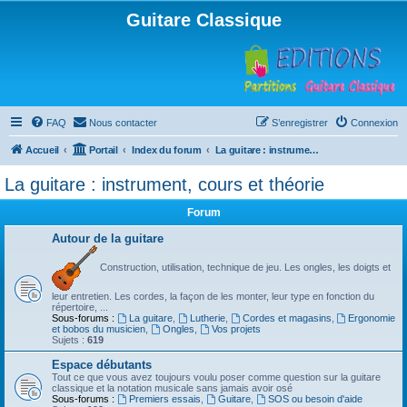
Guitare Classique
FAQ
Nous contacter
S’enregistrer
Connexion
Accueil
Portail
Index du forum
La guitare : instrument, cours et théorie
La guitare : instrument, cours et théorie
Forum
Autour de la guitare
Construction, utilisation, technique de jeu. Les ongles, les doigts et
leur entretien. Les cordes, la façon de les monter, leur type en fonction du
répertoire, ...
Sous-forums :
La guitare
,
Lutherie
,
Cordes et magasins
,
Ergonomie
et bobos du musicien
,
Ongles
,
Vos projets
Sujets :
619
Espace débutants
Tout ce que vous avez toujours voulu poser comme question sur la guitare
classique et la notation musicale sans jamais avoir osé
Sous-forums :
Premiers essais
,
Guitare
,
SOS ou besoin d'aide