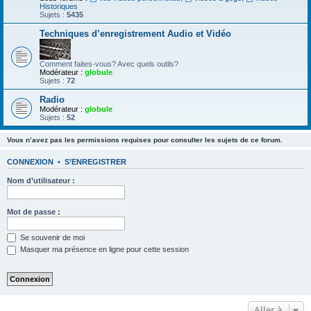
Historiques
Sujets :
5435
Techniques d’enregistrement Audio et Vidéo
Comment faites-vous? Avec quels outils?
Modérateur :
globule
Sujets :
72
Radio
Modérateur :
globule
Sujets :
52
Vous n’avez pas les permissions requises pour consulter les sujets de ce forum.
CONNEXION
•
S’ENREGISTRER
Nom d’utilisateur :
Mot de passe :
Se souvenir de moi
Masquer ma présence en ligne pour cette session
Aller à