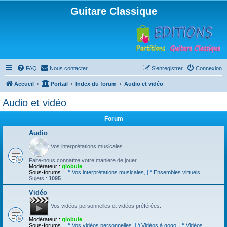
Guitare Classique
FAQ
Nous contacter
S’enregistrer
Connexion
Accueil
Portail
Index du forum
Audio et vidéo
Audio et vidéo
Forum
Audio
Vos interprétations musicales
Faite-nous connaître votre manière de jouer.
Modérateur :
globule
Sous-forums :
Vos interprétations musicales
,
Ensembles virtuels
Sujets :
1095
Vidéo
Vos vidéos personnelles et vidéos préférées.
Modérateur :
globule
Sous-forums :
Vos vidéos personnelles
,
Vidéos à gogo
,
Vidéos