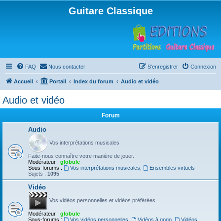
Guitare Classique
FAQ
Nous contacter
S’enregistrer
Connexion
Accueil
Portail
Index du forum
Audio et vidéo
Audio et vidéo
Forum
Audio
Vos interprétations musicales
Faite-nous connaître votre manière de jouer.
Modérateur :
globule
Sous-forums :
Vos interprétations musicales
,
Ensembles virtuels
Sujets :
1095
Vidéo
Vos vidéos personnelles et vidéos préférées.
Modérateur :
globule
Sous-forums :
Vos vidéos personnelles
,
Vidéos à gogo
,
Vidéos