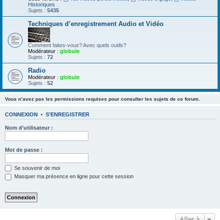
Historiques
Sujets :
5435
Techniques d’enregistrement Audio et Vidéo
Comment faites-vous? Avec quels outils?
Modérateur :
globule
Sujets :
72
Radio
Modérateur :
globule
Sujets :
52
Vous n’avez pas les permissions requises pour consulter les sujets de ce forum.
CONNEXION
•
S’ENREGISTRER
Nom d’utilisateur :
Mot de passe :
Se souvenir de moi
Masquer ma présence en ligne pour cette session
Aller à