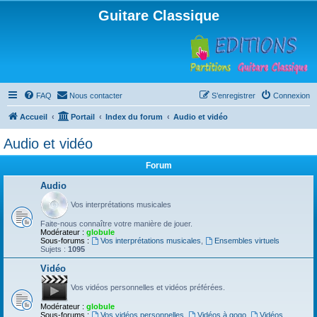
Guitare Classique
FAQ
Nous contacter
S’enregistrer
Connexion
Accueil
Portail
Index du forum
Audio et vidéo
Audio et vidéo
Forum
Audio
Vos interprétations musicales
Faite-nous connaître votre manière de jouer.
Modérateur :
globule
Sous-forums :
Vos interprétations musicales
,
Ensembles virtuels
Sujets :
1095
Vidéo
Vos vidéos personnelles et vidéos préférées.
Modérateur :
globule
Sous-forums :
Vos vidéos personnelles
,
Vidéos à gogo
,
Vidéos