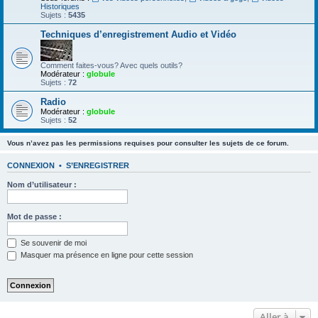
Historiques
Sujets :
5435
Techniques d’enregistrement Audio et Vidéo
Comment faites-vous? Avec quels outils?
Modérateur :
globule
Sujets :
72
Radio
Modérateur :
globule
Sujets :
52
Vous n’avez pas les permissions requises pour consulter les sujets de ce forum.
CONNEXION
•
S’ENREGISTRER
Nom d’utilisateur :
Mot de passe :
Se souvenir de moi
Masquer ma présence en ligne pour cette session
Aller à