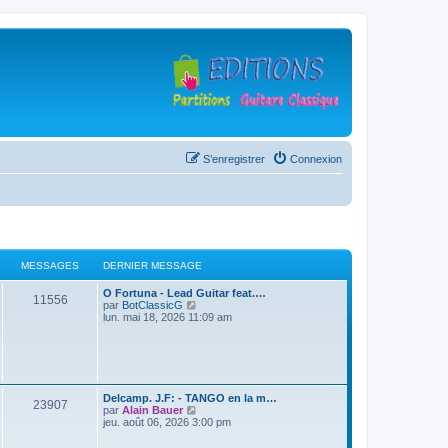
S’enregistrer
Connexion
MESSAGES
DERNIER MESSAGE
D
O Fortuna - Lead Guitar feat.…
M
11556
e
V
par
BotClassicG
r
o
lun. mai 18, 2026 11:09 am
e
n
i
i
r
s
e
l
r
e
s
m
d
e
e
D
Delcamp. J.F: - TANGO en la m…
s
r
a
M
23907
e
V
par
Alain Bauer
s
n
r
o
jeu. août 06, 2026 3:00 pm
a
i
g
e
n
i
g
e
i
r