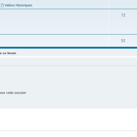
j
,
Vidéos Historiques
e
S
72
t
u
s
j
e
S
52
t
u
e ce forum.
s
j
e
t
s
our cette session