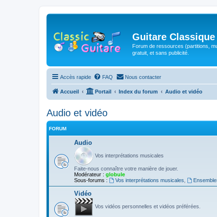
Guitare Classique
Forum de ressources (partitions, mu
gratuit, et sans publicité.
Accès rapide
FAQ
Nous contacter
Accueil
Portail
Index du forum
Audio et vidéo
Audio et vidéo
FORUM
Audio
Vos interprétations musicales
Faite-nous connaître votre manière de jouer.
Modérateur :
globule
Sous-forums :
Vos interprétations musicales
,
Ensembles
Vidéo
Vos vidéos personnelles et vidéos préférées.