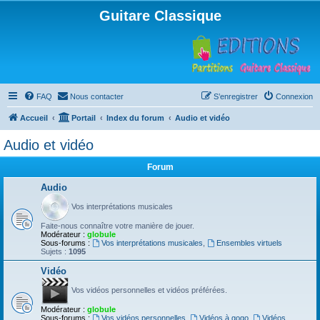
Guitare Classique
FAQ
Nous contacter
S’enregistrer
Connexion
Accueil
Portail
Index du forum
Audio et vidéo
Audio et vidéo
Forum
Audio
Vos interprétations musicales
Faite-nous connaître votre manière de jouer.
Modérateur :
globule
Sous-forums :
Vos interprétations musicales
,
Ensembles virtuels
Sujets :
1095
Vidéo
Vos vidéos personnelles et vidéos préférées.
Modérateur :
globule
Sous-forums :
Vos vidéos personnelles
,
Vidéos à gogo
,
Vidéos