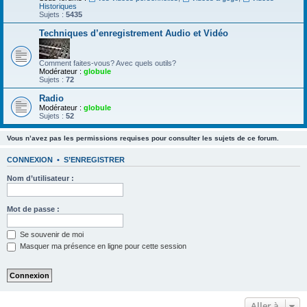
Historiques
Sujets :
5435
Techniques d’enregistrement Audio et Vidéo
Comment faites-vous? Avec quels outils?
Modérateur :
globule
Sujets :
72
Radio
Modérateur :
globule
Sujets :
52
Vous n’avez pas les permissions requises pour consulter les sujets de ce forum.
CONNEXION
•
S’ENREGISTRER
Nom d’utilisateur :
Mot de passe :
Se souvenir de moi
Masquer ma présence en ligne pour cette session
Aller à