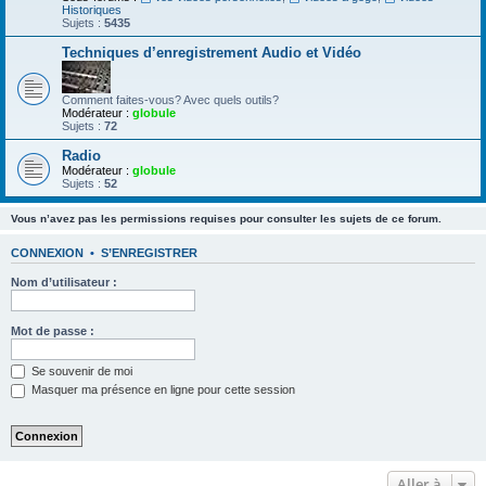
Historiques
Sujets :
5435
Techniques d’enregistrement Audio et Vidéo
Comment faites-vous? Avec quels outils?
Modérateur :
globule
Sujets :
72
Radio
Modérateur :
globule
Sujets :
52
Vous n’avez pas les permissions requises pour consulter les sujets de ce forum.
CONNEXION
•
S’ENREGISTRER
Nom d’utilisateur :
Mot de passe :
Se souvenir de moi
Masquer ma présence en ligne pour cette session
Aller à