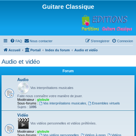
Guitare Classique
FAQ
Nous contacter
S’enregistrer
Connexion
Accueil
Portail
Index du forum
Audio et vidéo
Audio et vidéo
Forum
Audio
Vos interprétations musicales
Faite-nous connaître votre manière de jouer.
Modérateur :
globule
Sous-forums :
Vos interprétations musicales
,
Ensembles virtuels
Sujets :
1095
Vidéo
Vos vidéos personnelles et vidéos préférées.
Modérateur :
globule
Sous-forums :
Vos vidéos personnelles
,
Vidéos à gogo
,
Vidéos