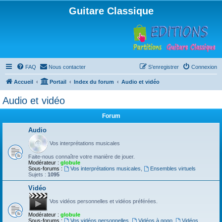
Guitare Classique
FAQ
Nous contacter
S’enregistrer
Connexion
Accueil
Portail
Index du forum
Audio et vidéo
Audio et vidéo
Forum
Audio
Vos interprétations musicales
Faite-nous connaître votre manière de jouer.
Modérateur :
globule
Sous-forums :
Vos interprétations musicales
,
Ensembles virtuels
Sujets :
1095
Vidéo
Vos vidéos personnelles et vidéos préférées.
Modérateur :
globule
Sous-forums :
Vos vidéos personnelles
,
Vidéos à gogo
,
Vidéos