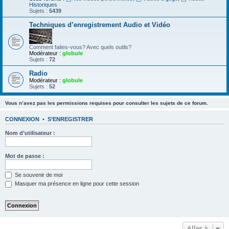
Historiques
Sujets :
5439
Techniques d’enregistrement Audio et Vidéo
Comment faites-vous? Avec quels outils?
Modérateur :
globule
Sujets :
72
Radio
Modérateur :
globule
Sujets :
52
Vous n’avez pas les permissions requises pour consulter les sujets de ce forum.
CONNEXION
•
S’ENREGISTRER
Nom d’utilisateur :
Mot de passe :
Se souvenir de moi
Masquer ma présence en ligne pour cette session
Aller à