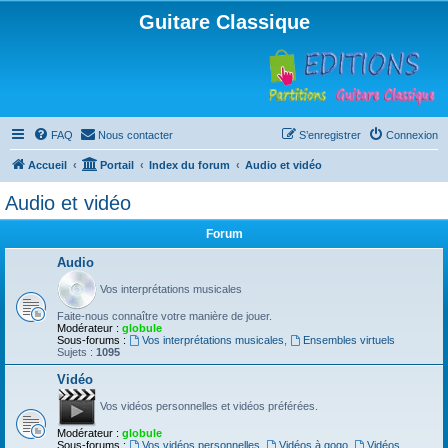
Guitare Classique
FAQ
Nous contacter
S’enregistrer
Connexion
Accueil
Portail
Index du forum
Audio et vidéo
Audio et vidéo
Forum
Audio
Vos interprétations musicales
Faite-nous connaître votre manière de jouer.
Modérateur :
globule
Sous-forums :
Vos interprétations musicales
,
Ensembles virtuels
Sujets :
1095
Vidéo
Vos vidéos personnelles et vidéos préférées.
Modérateur :
globule
Sous-forums :
Vos vidéos personnelles
,
Vidéos à gogo
,
Vidéos