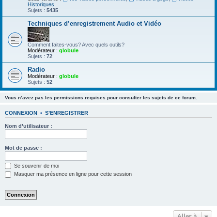
Historiques
Sujets :
5435
Techniques d’enregistrement Audio et Vidéo
Comment faites-vous? Avec quels outils?
Modérateur :
globule
Sujets :
72
Radio
Modérateur :
globule
Sujets :
52
Vous n’avez pas les permissions requises pour consulter les sujets de ce forum.
CONNEXION
•
S’ENREGISTRER
Nom d’utilisateur :
Mot de passe :
Se souvenir de moi
Masquer ma présence en ligne pour cette session
Aller à