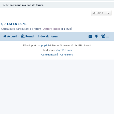
Cette catégorie n’a pas de forum.
Aller à
QUI EST EN LIGNE
Utilisateurs parcourant ce forum :
Ahrefs [Bot]
et 1 invité
Accueil
Portail
Index du forum
Développé par
phpBB
® Forum Software © phpBB Limited
Traduit par
phpBB-fr.com
Confidentialité
|
Conditions