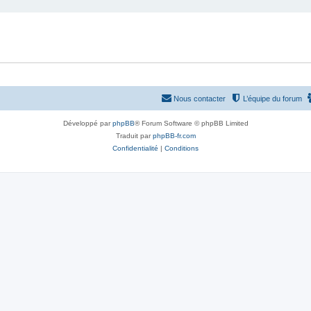
Nous contacter
L’équipe du forum
Développé par
phpBB
® Forum Software © phpBB Limited
Traduit par
phpBB-fr.com
Confidentialité
|
Conditions