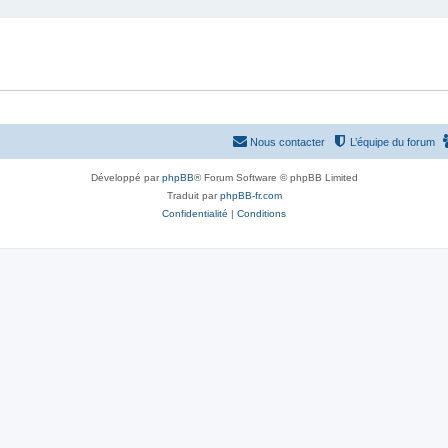
Nous contacter
L’équipe du forum
Développé par
phpBB
® Forum Software © phpBB Limited
Traduit par
phpBB-fr.com
Confidentialité
|
Conditions