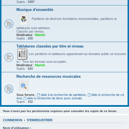
Sujets :
1097
Musique d'ensemble
Partitions de diverses formations instrumentales, partitions et
tablatures sont admises.
Classés par niveau.
Modérateur :
Marieh
Sujets :
155
Tablatures classées par titre et niveau
Les partitions et tablatures appartenant au domaine public se trouvent
ici - Tous les formats sont acceptés.
Modérateur :
Marieh
Sujets :
520
Recherche de ressources musicales
Sous-forums :
Aide à la recherche de partitions
,
Aide à recherche de cd
dvd
,
Aide à recherche de titres avec extraits
Sujets :
332
Vous n’avez pas les permissions requises pour consulter les sujets de ce forum.
CONNEXION
•
S’ENREGISTRER
Nom d’utilisateur :