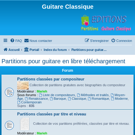
Guitare Classique
FAQ
Nous contacter
S’enregistrer
Connexion
Accueil
Portail
Index du forum
Partitions pour guitare en libre téléchargement
Partitions pour guitare en libre téléchargement
Forum
Partitions classées par compositeur
Collection de partitions gratuites avec biographies du compositeur
Modérateur :
Marieh
Sous-forums :
Liste de compositeurs
,
Méthodes et traités
,
Moyen-
Âge
,
Renaissance
,
Baroque
,
Classique
,
Romantique
,
Moderne
,
Contemporain
Sujets :
835
Partitions classées par titre et niveau
Collection de vos partitions préférées, classées par titre et niveau.
Modérateur :
Marieh