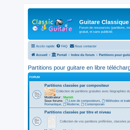
Guitare Classique
Forum de ressources (partitions, mu
gratuit, et sans publicité.
Accès rapide
FAQ
Nous contacter
Accueil
Portail
Index du forum
Partitions pour guit
Partitions pour guitare en libre télécha
FORUM
Partitions classées par compositeur
Collection de partitions gratuites avec biographies 
Modérateur :
Marieh
Sous-forums :
Liste de compositeurs
,
Méthodes et trait
Romantique
,
Moderne
,
Contemporain
Partitions classées par titre et niveau
Collection de vos partitions préférées, classées par