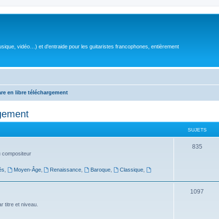
sique, vidéo…) et d'entraide pour les guitaristes francophones, entièrement
are en libre téléchargement
rgement
SUJETS
S
835
du compositeur
u
és
,
Moyen-Âge
,
Renaissance
,
Baroque
,
Classique
,
j
e
S
1097
t
u
 titre et niveau.
s
j