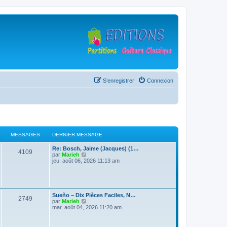
S’enregistrer
Connexion
MESSAGES
DERNIER MESSAGE
D
Re: Bosch, Jaime (Jacques) (1…
M
4109
e
V
par
Marieh
r
o
jeu. août 06, 2026 11:13 am
e
n
i
i
r
s
e
l
r
e
s
m
d
D
Sueño – Dix Pièces Faciles, N…
e
e
M
2749
e
V
par
Marieh
s
r
a
r
o
mar. août 04, 2026 11:20 am
s
n
e
n
i
a
i
g
i
r
g
e
s
e
l