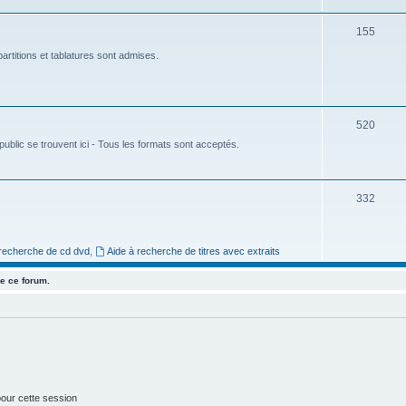
e
S
155
t
u
artitions et tablatures sont admises.
s
j
e
S
520
t
ublic se trouvent ici - Tous les formats sont acceptés.
u
s
j
e
S
332
t
u
s
j
 recherche de cd dvd
,
Aide à recherche de titres avec extraits
e
e ce forum.
t
s
our cette session