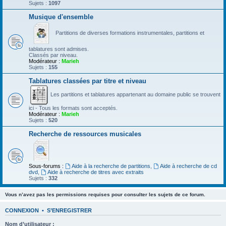
Sujets :
1097
Musique d'ensemble
Partitions de diverses formations instrumentales, partitions et
tablatures sont admises.
Classés par niveau.
Modérateur :
Marieh
Sujets :
155
Tablatures classées par titre et niveau
Les partitions et tablatures appartenant au domaine public se trouvent
ici - Tous les formats sont acceptés.
Modérateur :
Marieh
Sujets :
520
Recherche de ressources musicales
Sous-forums :
Aide à la recherche de partitions
,
Aide à recherche de cd
dvd
,
Aide à recherche de titres avec extraits
Sujets :
332
Vous n’avez pas les permissions requises pour consulter les sujets de ce forum.
CONNEXION
•
S’ENREGISTRER
Nom d’utilisateur :