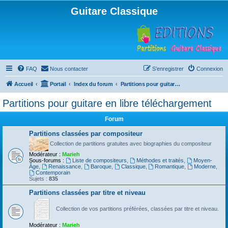
Guitare Classique
FAQ
Nous contacter
S’enregistrer
Connexion
Accueil
Portail
Index du forum
Partitions pour guitare en libre téléchargement
Partitions pour guitare en libre téléchargement
Forum
Partitions classées par compositeur
Collection de partitions gratuites avec biographies du compositeur
Modérateur :
Marieh
Sous-forums :
Liste de compositeurs
,
Méthodes et traités
,
Moyen-
Âge
,
Renaissance
,
Baroque
,
Classique
,
Romantique
,
Moderne
,
Contemporain
Sujets :
835
Partitions classées par titre et niveau
Collection de vos partitions préférées, classées par titre et niveau.
Modérateur :
Marieh