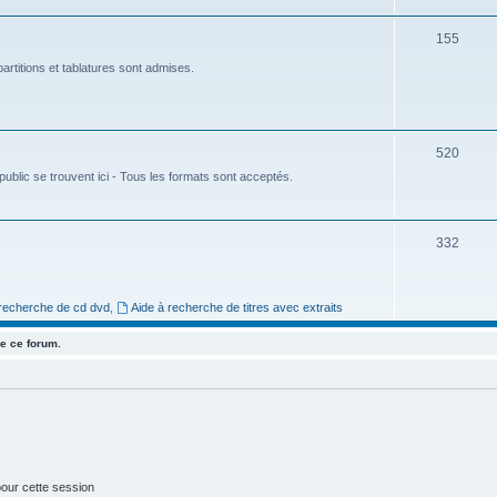
e
S
155
t
u
artitions et tablatures sont admises.
s
j
e
S
520
t
ublic se trouvent ici - Tous les formats sont acceptés.
u
s
j
e
S
332
t
u
s
j
 recherche de cd dvd
,
Aide à recherche de titres avec extraits
e
e ce forum.
t
s
our cette session