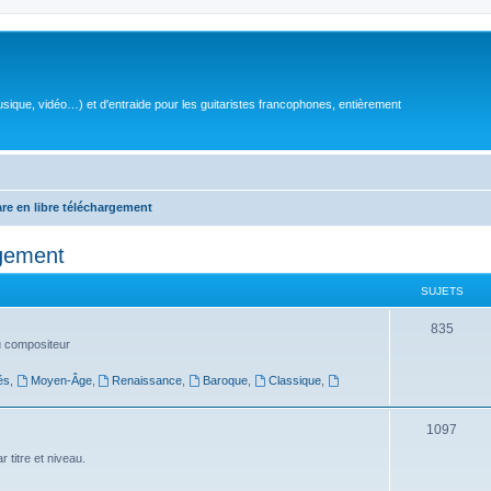
sique, vidéo…) et d'entraide pour les guitaristes francophones, entièrement
are en libre téléchargement
rgement
SUJETS
S
835
du compositeur
u
és
,
Moyen-Âge
,
Renaissance
,
Baroque
,
Classique
,
j
e
S
1097
t
u
 titre et niveau.
s
j