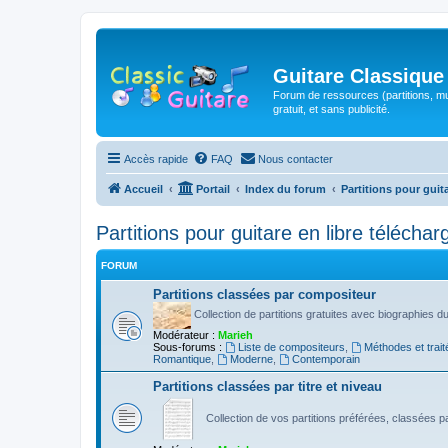
Guitare Classique
Forum de ressources (partitions, mu
gratuit, et sans publicité.
Accès rapide
FAQ
Nous contacter
Accueil
Portail
Index du forum
Partitions pour guit
Partitions pour guitare en libre télécha
FORUM
Partitions classées par compositeur
Collection de partitions gratuites avec biographies 
Modérateur :
Marieh
Sous-forums :
Liste de compositeurs
,
Méthodes et trait
Romantique
,
Moderne
,
Contemporain
Partitions classées par titre et niveau
Collection de vos partitions préférées, classées par