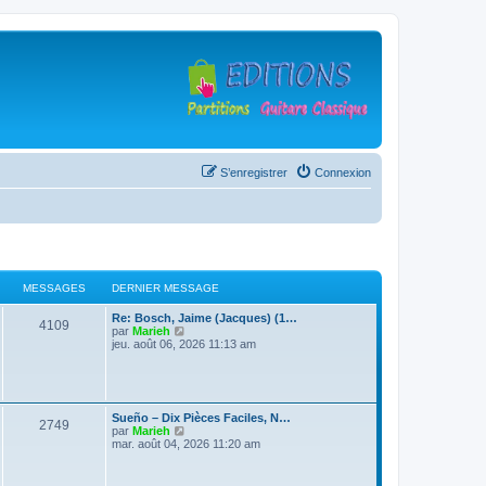
S’enregistrer
Connexion
MESSAGES
DERNIER MESSAGE
D
Re: Bosch, Jaime (Jacques) (1…
M
4109
e
V
par
Marieh
r
o
jeu. août 06, 2026 11:13 am
e
n
i
i
r
s
e
l
r
e
s
m
d
D
Sueño – Dix Pièces Faciles, N…
e
e
M
2749
e
V
par
Marieh
s
r
a
r
o
mar. août 04, 2026 11:20 am
s
n
e
n
i
a
i
g
i
r
g
e
s
e
l