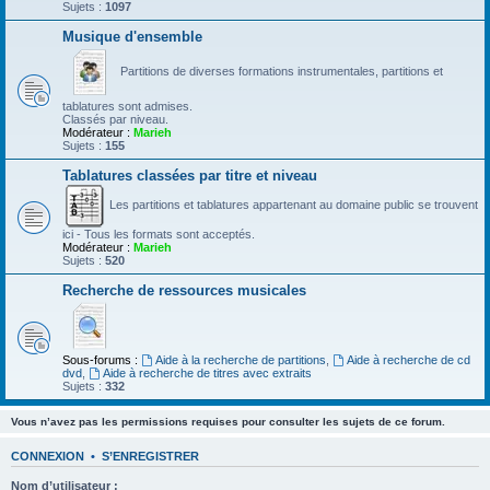
Sujets :
1097
Musique d'ensemble
Partitions de diverses formations instrumentales, partitions et
tablatures sont admises.
Classés par niveau.
Modérateur :
Marieh
Sujets :
155
Tablatures classées par titre et niveau
Les partitions et tablatures appartenant au domaine public se trouvent
ici - Tous les formats sont acceptés.
Modérateur :
Marieh
Sujets :
520
Recherche de ressources musicales
Sous-forums :
Aide à la recherche de partitions
,
Aide à recherche de cd
dvd
,
Aide à recherche de titres avec extraits
Sujets :
332
Vous n’avez pas les permissions requises pour consulter les sujets de ce forum.
CONNEXION
•
S’ENREGISTRER
Nom d’utilisateur :