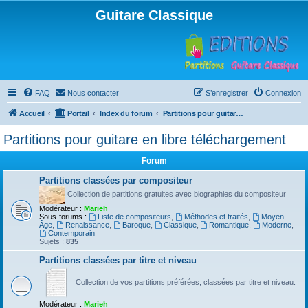
Guitare Classique
FAQ
Nous contacter
S’enregistrer
Connexion
Accueil
Portail
Index du forum
Partitions pour guitare en libre téléchargement
Partitions pour guitare en libre téléchargement
Forum
Partitions classées par compositeur
Collection de partitions gratuites avec biographies du compositeur
Modérateur :
Marieh
Sous-forums :
Liste de compositeurs
,
Méthodes et traités
,
Moyen-
Âge
,
Renaissance
,
Baroque
,
Classique
,
Romantique
,
Moderne
,
Contemporain
Sujets :
835
Partitions classées par titre et niveau
Collection de vos partitions préférées, classées par titre et niveau.
Modérateur :
Marieh