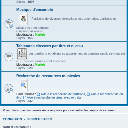
Sujets :
1097
Musique d'ensemble
Partitions de diverses formations instrumentales, partitions et
tablatures sont admises.
Classés par niveau.
Modérateur :
Marieh
Sujets :
155
Tablatures classées par titre et niveau
Les partitions et tablatures appartenant au domaine public se trouvent
ici - Tous les formats sont acceptés.
Modérateur :
Marieh
Sujets :
520
Recherche de ressources musicales
Sous-forums :
Aide à la recherche de partitions
,
Aide à recherche de cd
dvd
,
Aide à recherche de titres avec extraits
Sujets :
332
Vous n’avez pas les permissions requises pour consulter les sujets de ce forum.
CONNEXION
•
S’ENREGISTRER
Nom d’utilisateur :