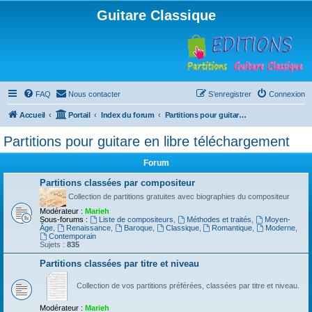
Guitare Classique
FAQ
Nous contacter
S’enregistrer
Connexion
Accueil
Portail
Index du forum
Partitions pour guitare en libre téléchargement
Partitions pour guitare en libre téléchargement
Forum
Partitions classées par compositeur
Collection de partitions gratuites avec biographies du compositeur
Modérateur :
Marieh
Sous-forums :
Liste de compositeurs
,
Méthodes et traités
,
Moyen-
Âge
,
Renaissance
,
Baroque
,
Classique
,
Romantique
,
Moderne
,
Contemporain
Sujets :
835
Partitions classées par titre et niveau
Collection de vos partitions préférées, classées par titre et niveau.
Modérateur :
Marieh