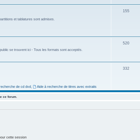
e
S
155
t
u
artitions et tablatures sont admises.
s
j
e
S
520
t
ublic se trouvent ici - Tous les formats sont acceptés.
u
s
j
e
S
332
t
u
s
j
 recherche de cd dvd
,
Aide à recherche de titres avec extraits
e
e ce forum.
t
s
our cette session