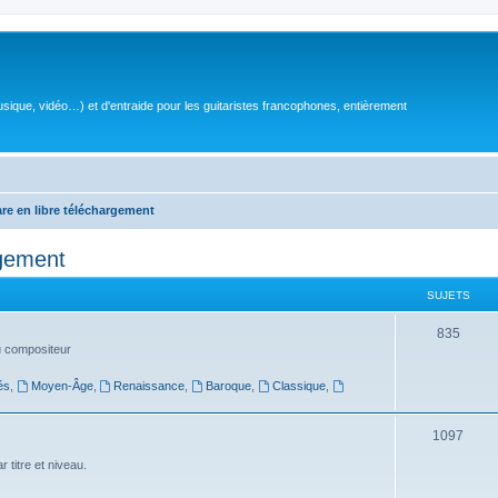
sique, vidéo…) et d'entraide pour les guitaristes francophones, entièrement
are en libre téléchargement
rgement
SUJETS
S
835
du compositeur
u
és
,
Moyen-Âge
,
Renaissance
,
Baroque
,
Classique
,
j
e
S
1097
t
u
 titre et niveau.
s
j