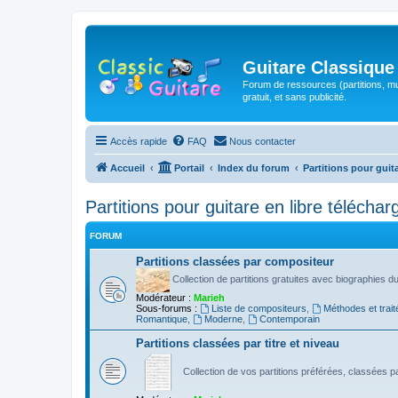
Guitare Classique
Forum de ressources (partitions, mu
gratuit, et sans publicité.
Accès rapide
FAQ
Nous contacter
Accueil
Portail
Index du forum
Partitions pour guit
Partitions pour guitare en libre télécha
FORUM
Partitions classées par compositeur
Collection de partitions gratuites avec biographies 
Modérateur :
Marieh
Sous-forums :
Liste de compositeurs
,
Méthodes et trait
Romantique
,
Moderne
,
Contemporain
Partitions classées par titre et niveau
Collection de vos partitions préférées, classées par