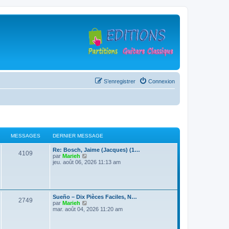
S’enregistrer
Connexion
MESSAGES
DERNIER MESSAGE
D
Re: Bosch, Jaime (Jacques) (1…
M
4109
e
V
par
Marieh
r
o
jeu. août 06, 2026 11:13 am
e
n
i
i
r
s
e
l
r
e
s
m
d
D
Sueño – Dix Pièces Faciles, N…
e
e
M
2749
e
V
par
Marieh
s
r
a
r
o
mar. août 04, 2026 11:20 am
s
n
e
n
i
a
i
g
i
r
g
e
s
e
l