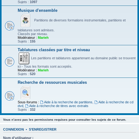
Sujets :
1097
Musique d'ensemble
Partitions de diverses formations instrumentales, partitions et
tablatures sont admises.
Classés par niveau.
Modérateur :
Marieh
Sujets :
155
Tablatures classées par titre et niveau
Les partitions et tablatures appartenant au domaine public se trouvent
ici - Tous les formats sont acceptés.
Modérateur :
Marieh
Sujets :
520
Recherche de ressources musicales
Sous-forums :
Aide à la recherche de partitions
,
Aide à recherche de cd
dvd
,
Aide à recherche de titres avec extraits
Sujets :
332
Vous n’avez pas les permissions requises pour consulter les sujets de ce forum.
CONNEXION
•
S’ENREGISTRER
Nom d’utilisateur :