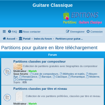
Guitare Classique
FAQ
Nous contacter
S’enregistrer
Connexion
Accueil
Portail
Index du forum
Partitions pour guitare en libre téléchargement
Partitions pour guitare en libre téléchargement
Forum
Partitions classées par compositeur
Collection de partitions gratuites avec biographies du compositeur
Modérateur :
Marieh
Sous-forums :
Liste de compositeurs
,
Méthodes et traités
,
Moyen-
Âge
,
Renaissance
,
Baroque
,
Classique
,
Romantique
,
Moderne
,
Contemporain
Sujets :
835
Partitions classées par titre et niveau
Collection de vos partitions préférées, classées par titre et niveau.
Modérateur :
Marieh