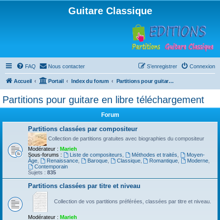
Guitare Classique
FAQ
Nous contacter
S’enregistrer
Connexion
Accueil
Portail
Index du forum
Partitions pour guitare en libre téléchargement
Partitions pour guitare en libre téléchargement
Forum
Partitions classées par compositeur
Collection de partitions gratuites avec biographies du compositeur
Modérateur :
Marieh
Sous-forums :
Liste de compositeurs
,
Méthodes et traités
,
Moyen-
Âge
,
Renaissance
,
Baroque
,
Classique
,
Romantique
,
Moderne
,
Contemporain
Sujets :
835
Partitions classées par titre et niveau
Collection de vos partitions préférées, classées par titre et niveau.
Modérateur :
Marieh