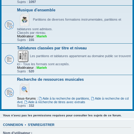
Sujets :
1097
Musique d'ensemble
Partitions de diverses formations instrumentales, partitions et
tablatures sont admises.
Classés par niveau.
Modérateur :
Marieh
Sujets :
155
Tablatures classées par titre et niveau
Les partitions et tablatures appartenant au domaine public se trouvent
ici - Tous les formats sont acceptés.
Modérateur :
Marieh
Sujets :
520
Recherche de ressources musicales
Sous-forums :
Aide à la recherche de partitions
,
Aide à recherche de cd
dvd
,
Aide à recherche de titres avec extraits
Sujets :
332
Vous n’avez pas les permissions requises pour consulter les sujets de ce forum.
CONNEXION
•
S’ENREGISTRER
Nom d’utilisateur :