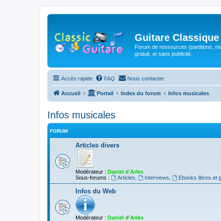
Guitare Classique
Forum de ressources (partitions, mu
gratuit, et sans publicité.
Accès rapide
FAQ
Nous contacter
Accueil
Portail
Index du forum
Infos musicales
Infos musicales
FORUM
Articles divers
Modérateur :
Daniel d'Arles
Sous-forums :
Articles
,
Interviews
,
Ebooks libres et g
Infos du Web
Modérateur :
Daniel d'Arles