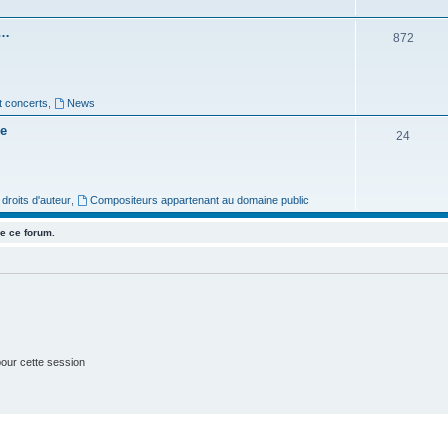
e
s…
S
872
t
u
s
j
t concerts
,
News
e
re
S
24
t
u
s
j
roits d'auteur
,
Compositeurs appartenant au domaine public
e
e ce forum.
t
s
our cette session