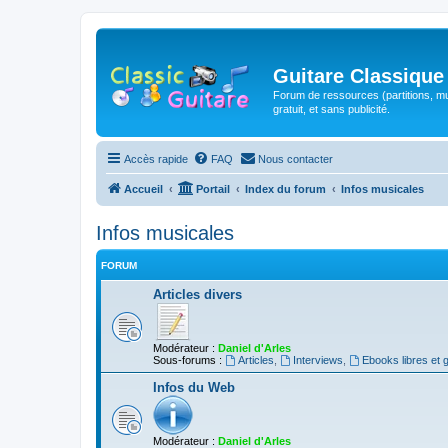
Guitare Classique
Forum de ressources (partitions, mu
gratuit, et sans publicité.
Accès rapide
FAQ
Nous contacter
Accueil
Portail
Index du forum
Infos musicales
Infos musicales
FORUM
Articles divers
Modérateur :
Daniel d'Arles
Sous-forums :
Articles
,
Interviews
,
Ebooks libres et g
Infos du Web
Modérateur :
Daniel d'Arles