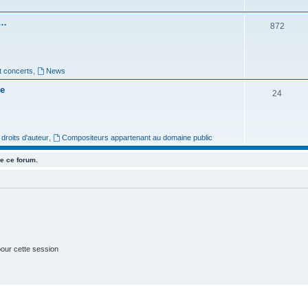
e
s…
S
872
t
u
s
j
t concerts
,
News
e
re
S
24
t
u
s
j
roits d'auteur
,
Compositeurs appartenant au domaine public
e
e ce forum.
t
s
our cette session