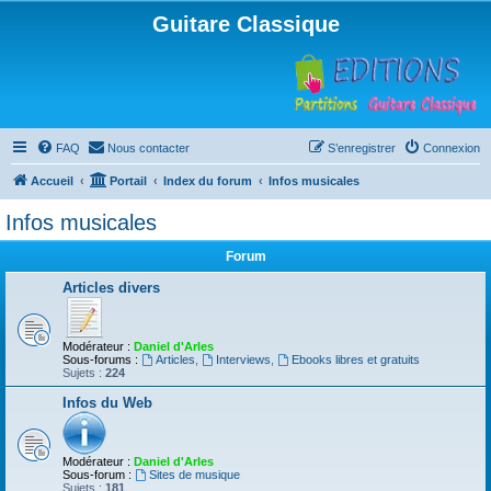
Guitare Classique
FAQ
Nous contacter
S’enregistrer
Connexion
Accueil
Portail
Index du forum
Infos musicales
Infos musicales
Forum
Articles divers
Modérateur :
Daniel d'Arles
Sous-forums :
Articles
,
Interviews
,
Ebooks libres et gratuits
Sujets :
224
Infos du Web
Modérateur :
Daniel d'Arles
Sous-forum :
Sites de musique
Sujets :
181