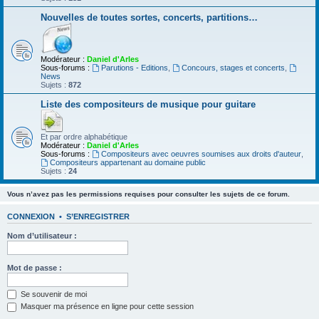
Nouvelles de toutes sortes, concerts, partitions…
Modérateur :
Daniel d'Arles
Sous-forums :
Parutions - Editions
,
Concours, stages et concerts
,
News
Sujets :
872
Liste des compositeurs de musique pour guitare
Et par ordre alphabétique
Modérateur :
Daniel d'Arles
Sous-forums :
Compositeurs avec oeuvres soumises aux droits d'auteur
,
Compositeurs appartenant au domaine public
Sujets :
24
Vous n’avez pas les permissions requises pour consulter les sujets de ce forum.
CONNEXION
•
S’ENREGISTRER
Nom d’utilisateur :
Mot de passe :
Se souvenir de moi
Masquer ma présence en ligne pour cette session