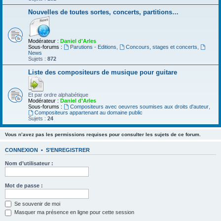
Nouvelles de toutes sortes, concerts, partitions…
Modérateur :
Daniel d'Arles
Sous-forums :
Parutions - Editions
,
Concours, stages et concerts
,
News
Sujets :
872
Liste des compositeurs de musique pour guitare
Et par ordre alphabétique
Modérateur :
Daniel d'Arles
Sous-forums :
Compositeurs avec oeuvres soumises aux droits d'auteur
,
Compositeurs appartenant au domaine public
Sujets :
24
Vous n’avez pas les permissions requises pour consulter les sujets de ce forum.
CONNEXION
•
S’ENREGISTRER
Nom d’utilisateur :
Mot de passe :
Se souvenir de moi
Masquer ma présence en ligne pour cette session