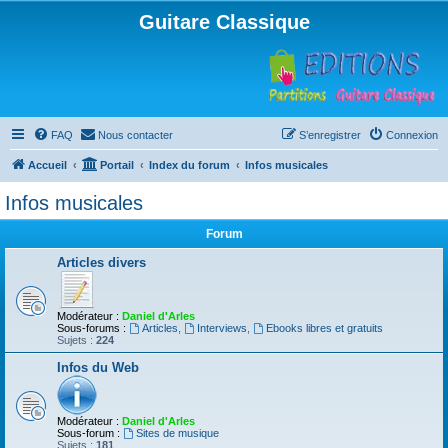
Guitare Classique
FAQ
Nous contacter
S’enregistrer
Connexion
Accueil
Portail
Index du forum
Infos musicales
Infos musicales
Forum
Articles divers
Modérateur :
Daniel d'Arles
Sous-forums :
Articles
,
Interviews
,
Ebooks libres et gratuits
Sujets :
224
Infos du Web
Modérateur :
Daniel d'Arles
Sous-forum :
Sites de musique
Sujets :
181