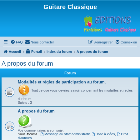
Guitare Classique
FAQ
Nous contacter
S’enregistrer
Connexion
Accueil
Portail
Index du forum
A propos du forum
A propos du forum
Forum
Modalités et règles de participation au forum.
Tout ce que vous devriez savoir concernant les modalités et règles
du forum.
Sujets :
3
A propos du forum
Vos commentaires à son sujet
Sous-forums :
Message au staff administratif
,
Boite à idées
,
Droit
d'auteurs