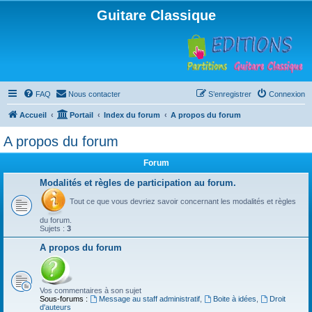
Guitare Classique
FAQ
Nous contacter
S’enregistrer
Connexion
Accueil
Portail
Index du forum
A propos du forum
A propos du forum
Forum
Modalités et règles de participation au forum.
Tout ce que vous devriez savoir concernant les modalités et règles
du forum.
Sujets :
3
A propos du forum
Vos commentaires à son sujet
Sous-forums :
Message au staff administratif
,
Boite à idées
,
Droit
d'auteurs