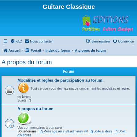
Guitare Classique
FAQ
Nous contacter
S’enregistrer
Connexion
Accueil
Portail
Index du forum
A propos du forum
A propos du forum
Forum
Modalités et règles de participation au forum.
Tout ce que vous devriez savoir concernant les modalités et règles
du forum.
Sujets :
3
A propos du forum
Vos commentaires à son sujet
Sous-forums :
Message au staff administratif
,
Boite à idées
,
Droit
d'auteurs