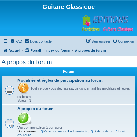
Guitare Classique
FAQ
Nous contacter
S’enregistrer
Connexion
Accueil
Portail
Index du forum
A propos du forum
A propos du forum
Forum
Modalités et règles de participation au forum.
Tout ce que vous devriez savoir concernant les modalités et règles
du forum.
Sujets :
3
A propos du forum
Vos commentaires à son sujet
Sous-forums :
Message au staff administratif
,
Boite à idées
,
Droit
d'auteurs