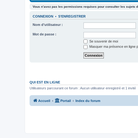
Vous n’avez pas les permissions requises pour consulter les sujets d
CONNEXION
•
S’ENREGISTRER
Nom d’utilisateur :
Mot de passe :
Se souvenir de moi
Masquer ma présence en ligne p
QUI EST EN LIGNE
Utilisateurs parcourant ce forum : Aucun utilisateur enregistré et 1 invité
Accueil
Portail
Index du forum