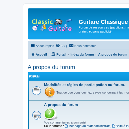
Guitare Classique
Forum de ressources (partitions, mu
gratuit, et sans publicité.
Accès rapide
FAQ
Nous contacter
Accueil
Portail
Index du forum
A propos du forum
A propos du forum
FORUM
Modalités et règles de participation au forum.
Tout ce que vous devriez savoir concernant les moda
A propos du forum
Vos commentaires à son sujet
Sous-forums :
Message au staff administratif
,
Boite à i