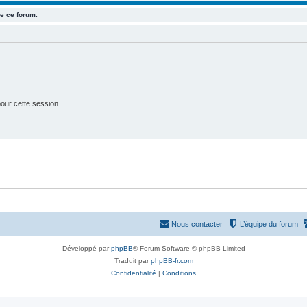
e ce forum.
t
s
our cette session
Nous contacter
L’équipe du forum
Développé par
phpBB
® Forum Software © phpBB Limited
Traduit par
phpBB-fr.com
Confidentialité
|
Conditions