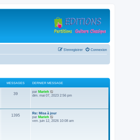
S’enregistrer
Connexion
MESSAGES
DERNIER MESSAGE
D
V
par
Marieh
M
39
e
o
dim. mai 07, 2023 2:56 pm
r
i
e
n
r
i
l
s
e
e
D
Re: Misa à jour
r
d
M
1395
e
V
par
Marieh
s
m
e
r
o
ven. juin 12, 2026 10:08 am
e
r
e
n
i
s
n
a
i
r
s
i
s
e
l
a
e
g
r
e
g
r
s
m
d