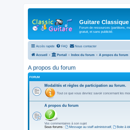
Guitare Classique
Forum de ressources (partitions, mu
gratuit, et sans publicité.
Accès rapide
FAQ
Nous contacter
Accueil
Portail
Index du forum
A propos du forum
A propos du forum
FORUM
Modalités et règles de participation au forum.
Tout ce que vous devriez savoir concernant les moda
A propos du forum
Vos commentaires à son sujet
Sous-forums :
Message au staff administratif
,
Boite à i