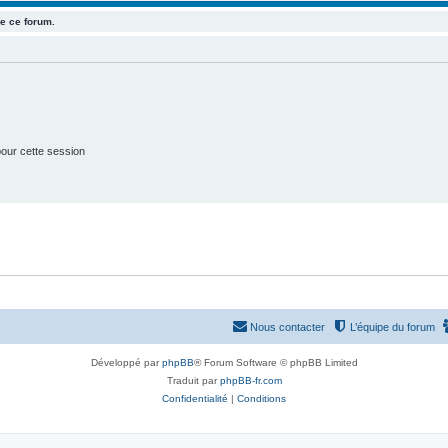
e ce forum.
t
s
our cette session
Nous contacter
L’équipe du forum
Développé par
phpBB
® Forum Software © phpBB Limited
Traduit par
phpBB-fr.com
Confidentialité
|
Conditions