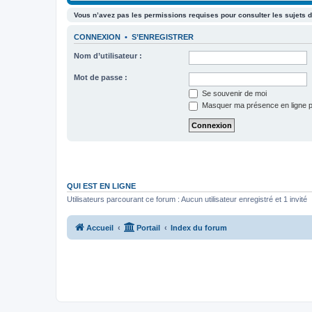
Vous n’avez pas les permissions requises pour consulter les sujets d
CONNEXION
•
S’ENREGISTRER
Nom d’utilisateur :
Mot de passe :
Se souvenir de moi
Masquer ma présence en ligne p
QUI EST EN LIGNE
Utilisateurs parcourant ce forum : Aucun utilisateur enregistré et 1 invité
Accueil
Portail
Index du forum