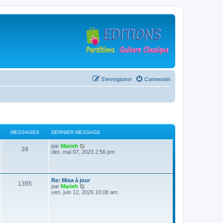
S’enregistrer
Connexion
MESSAGES
DERNIER MESSAGE
D
V
par
Marieh
M
39
e
o
dim. mai 07, 2023 2:56 pm
r
i
e
n
r
i
l
s
e
e
D
Re: Misa à jour
r
d
M
1395
e
V
par
Marieh
s
m
e
r
o
ven. juin 12, 2026 10:08 am
e
r
e
n
i
s
n
a
i
r
s
i
s
e
l
a
e
g
r
e
g
r
s
m
d