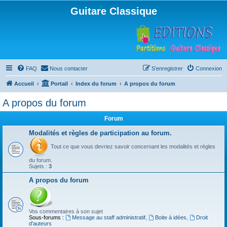
Guitare Classique
FAQ
Nous contacter
S’enregistrer
Connexion
Accueil
Portail
Index du forum
A propos du forum
A propos du forum
Forum
Modalités et règles de participation au forum.
Tout ce que vous devriez savoir concernant les modalités et règles
du forum.
Sujets :
3
A propos du forum
Vos commentaires à son sujet
Sous-forums :
Message au staff administratif
,
Boite à idées
,
Droit
d'auteurs