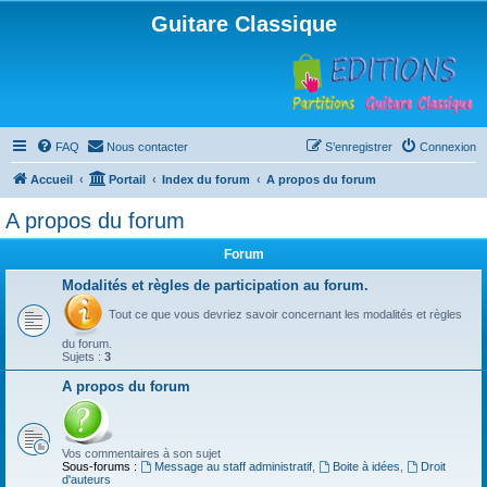
Guitare Classique
FAQ
Nous contacter
S’enregistrer
Connexion
Accueil
Portail
Index du forum
A propos du forum
A propos du forum
Forum
Modalités et règles de participation au forum.
Tout ce que vous devriez savoir concernant les modalités et règles
du forum.
Sujets :
3
A propos du forum
Vos commentaires à son sujet
Sous-forums :
Message au staff administratif
,
Boite à idées
,
Droit
d'auteurs