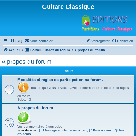
Guitare Classique
FAQ
Nous contacter
S’enregistrer
Connexion
Accueil
Portail
Index du forum
A propos du forum
A propos du forum
Forum
Modalités et règles de participation au forum.
Tout ce que vous devriez savoir concernant les modalités et règles
du forum.
Sujets :
3
A propos du forum
Vos commentaires à son sujet
Sous-forums :
Message au staff administratif
,
Boite à idées
,
Droit
d'auteurs