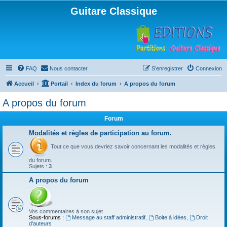
Guitare Classique
FAQ
Nous contacter
S’enregistrer
Connexion
Accueil
Portail
Index du forum
A propos du forum
A propos du forum
Forum
Modalités et règles de participation au forum.
Tout ce que vous devriez savoir concernant les modalités et règles
du forum.
Sujets :
3
A propos du forum
Vos commentaires à son sujet
Sous-forums :
Message au staff administratif
,
Boite à idées
,
Droit
d'auteurs