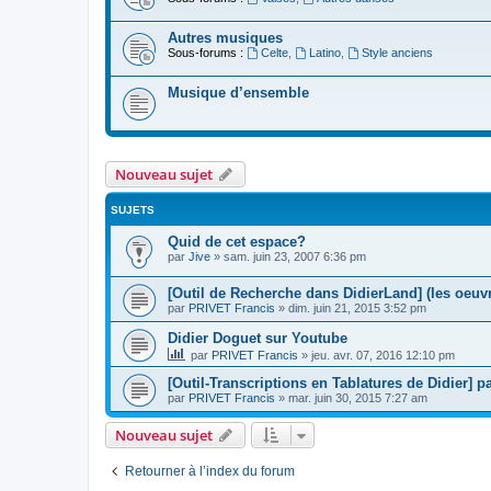
Autres musiques
Sous-forums :
Celte
,
Latino
,
Style anciens
Musique d’ensemble
Nouveau sujet
SUJETS
Quid de cet espace?
par
Jive
»
sam. juin 23, 2007 6:36 pm
[Outil de Recherche dans DidierLand] (les oeuvr
par
PRIVET Francis
»
dim. juin 21, 2015 3:52 pm
Didier Doguet sur Youtube
par
PRIVET Francis
»
jeu. avr. 07, 2016 12:10 pm
[Outil-Transcriptions en Tablatures de Didier] p
par
PRIVET Francis
»
mar. juin 30, 2015 7:27 am
Nouveau sujet
Retourner à l’index du forum