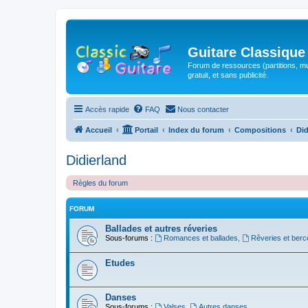
Guitare Classique
Forum de ressources (partitions, mu
gratuit, et sans publicité.
Accès rapide
FAQ
Nous contacter
Accueil
Portail
Index du forum
Compositions
Did
Didierland
Règles du forum
FORUM
Ballades et autres réveries
Sous-forums :
Romances et ballades
,
Rêveries et ber
Etudes
Danses
Sous-forums :
Valses
,
Autres danses