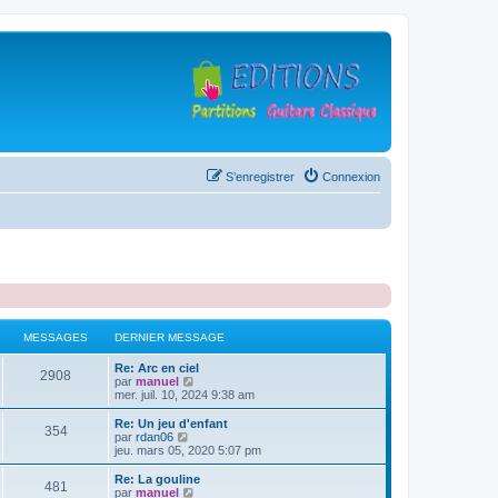
S’enregistrer
Connexion
MESSAGES
DERNIER MESSAGE
D
Re: Arc en ciel
M
2908
e
V
par
manuel
r
o
mer. juil. 10, 2024 9:38 am
e
n
i
i
r
D
Re: Un jeu d'enfant
M
354
s
e
l
e
V
par
rdan06
r
e
r
o
jeu. mars 05, 2020 5:07 pm
e
s
m
d
n
i
e
e
i
r
D
Re: La gouline
M
481
s
s
r
a
e
l
e
V
par
manuel