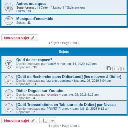
Autres musiques
Sous-forums :
Celte
,
Latino
,
Style anciens
Sujets :
74
Musique d’ensemble
Sujets :
11
Nouveau sujet
4 sujets • Page
1
sur
1
Sujets
Quid de cet espace?
Dernier message par
rdan06
«
mer. oct. 14, 2020 1:20 pm
Réponses :
36
1
2
3
[Outil de Recherche dans DidierLand] (les oeuvres à Didier)
Dernier message par
laurentstroppiana
«
jeu. janv. 03, 2019 3:04 pm
Réponses :
11
Didier Doguet sur Youtube
Dernier message par
rolanbo
«
ven. avr. 08, 2016 8:17 am
Réponses :
4
[Outil-Transcriptions en Tablatures de Didier] par Niveau
Dernier message par
PRIVET Francis
«
sam. juil. 11, 2015 9:12 am
Réponses :
7
Nouveau sujet
4 sujets • Page
1
sur
1