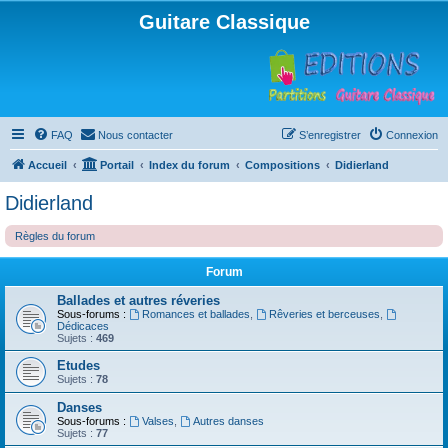
Guitare Classique
FAQ
Nous contacter
S’enregistrer
Connexion
Accueil
Portail
Index du forum
Compositions
Didierland
Didierland
Règles du forum
Forum
Ballades et autres réveries
Sous-forums :
Romances et ballades
,
Rêveries et berceuses
,
Dédicaces
Sujets :
469
Etudes
Sujets :
78
Danses
Sous-forums :
Valses
,
Autres danses
Sujets :
77